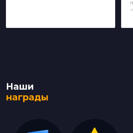
п
и
с
Наши
награды