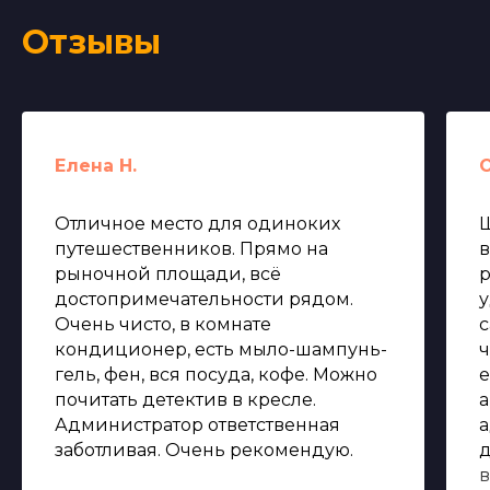
Отзывы
Елена Н.
Отличное место для одиноких
Ш
путешественников. Прямо на
в
рыночной площади, всё
р
достопримечательности рядом.
у
Очень чисто, в комнате
с
кондиционер, есть мыло-шампунь-
ч
гель, фен, вся посуда, кофе. Можно
е
почитать детектив в кресле.
а
Администратор ответственная
а
заботливая. Очень рекомендую.
д
в