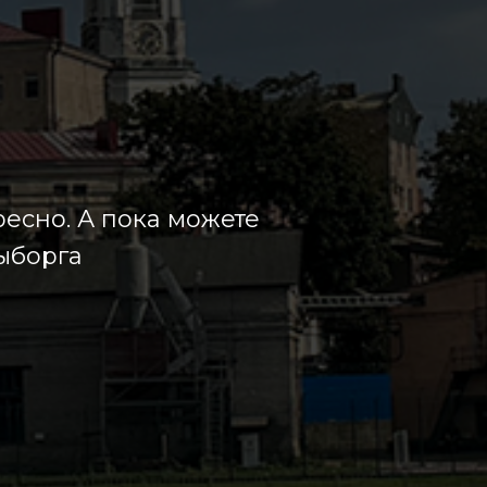
есно. А пока можете
ыборга