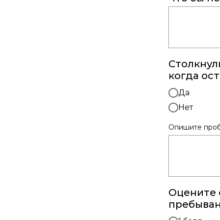
Столкнул
когда ос
Да
Нет
Опишите про
Оцените 
пребыван