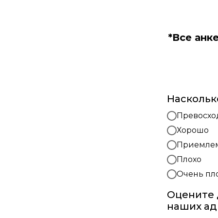
*Все анк
Наскольк
Превосхо
Хорошо
Приемле
Плохо
Очень пл
Оцените 
наших ад