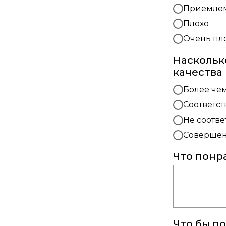
Приемле
Плохо
Очень пл
Наскольк
качества
Более чем
Соответст
Не соотве
Совершенн
Что понр
Что бы п