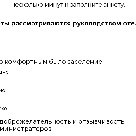
несколько минут и заполните анкету.
еты рассматриваются руководством оте
о комфортным было заселение
дно
мо
охо
доброжелательность и отзывчивость
министраторов