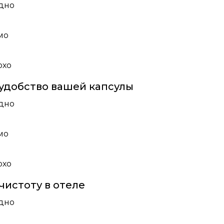
дно
мо
охо
удобство вашей капсулы
дно
мо
охо
чистоту в отеле
дно