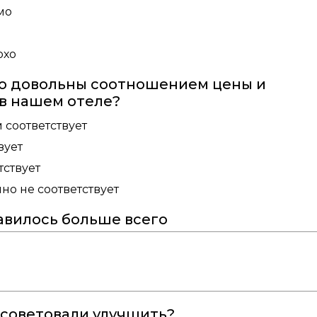
мо
охо
о довольны соотношением цены и
 в нашем отеле?
 соответствует
вует
тствует
о не соответствует
авилось больше всего
осоветовали улучшить?